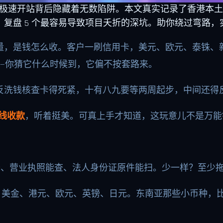
时极速开站背后隐藏着无数陷阱。本文真实记录了香港本土卖家
复盘 5 个最容易导致项目夭折的深坑。助你绕过弯路，
量，是钱怎么收。客户一刷信用卡，美元、欧元、泰铢、
—你猜它什么时候到，它偏不按套路来。
反洗钱核查卡得死紧，十有八九要等两周起步，中间还得
上线收款
，听着挺美。可真上手才知道，这玩意儿不是万能钥
齐、营业执照能查、法人身份证原件能扫。少一样？至少
：美金、港元、欧元、英镑、日元。东南亚那些小币种，