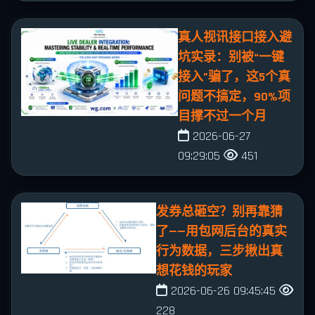
真人视讯接口接入避
坑实录：别被“一键
接入”骗了，这5个真
问题不搞定，90%项
目撑不过一个月
2026-06-27
09:29:05
451
发券总砸空？别再靠猜
了——用包网后台的真实
行为数据，三步揪出真
想花钱的玩家
2026-06-26 09:45:45
228