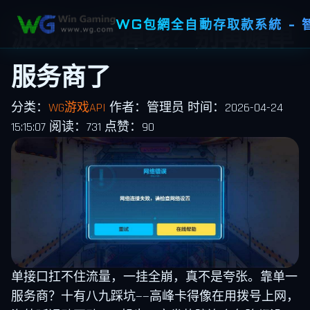
WG包網全自動存取款系統 -
游戏API老掉线？别再赌单
服务商了
分类：
WG游戏API
作者：管理员
时间：2026-04-24
15:15:07
阅读：731
点赞：90
单接口扛不住流量，一挂全崩，真不是夸张。靠单一
服务商？十有八九踩坑——高峰卡得像在用拨号上网，