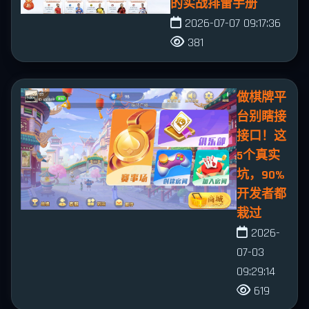
的实战排雷手册
2026-07-07 09:17:36
381
做棋牌平
台别瞎接
接口！这
5个真实
坑，90%
开发者都
栽过
2026-
07-03
09:29:14
619