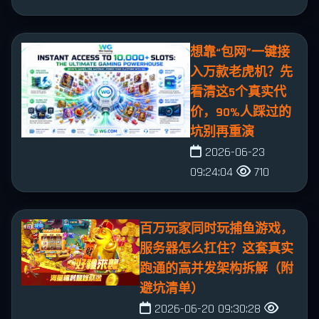
想靠“包网”一键接
入万款老虎机？先
看清这5个真实代
价，90%人踩过的
坑别再重演
2026-06-23
09:24:04
710
百万玩家同时玩捕鱼游戏，
服务器怎么扛住？这套真实
跑通的高并发架构拆解（附
避坑清单）
2026-06-20 09:30:28