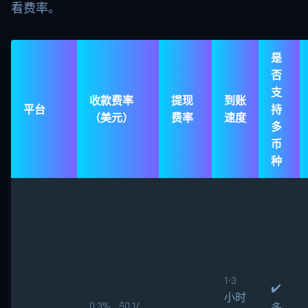
看费率。
是
否
支
收款费率
提现
到账
平台
持
（美元）
费率
速度
多
币
种
1-3
✔️
小时
0.3% $0.1/