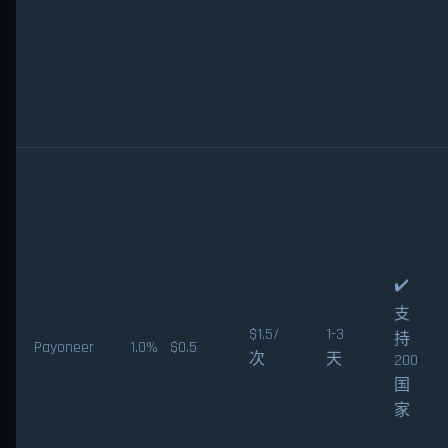
✔️
支
$1.5/
1-3
持
Payoneer
1.0% $0.5
次
天
200
国
家