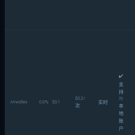
✔️
支
持
$0.2/
70
Airwallex
0.6% $0.1
实时
次
本
地
账
户