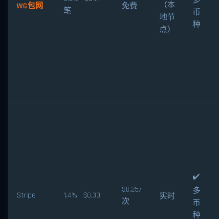
多
（本
WG包网
免费
笔
币
地节
种
点）
✔️
$0.25/
多
Stripe
1.4% $0.30
实时
次
币
种