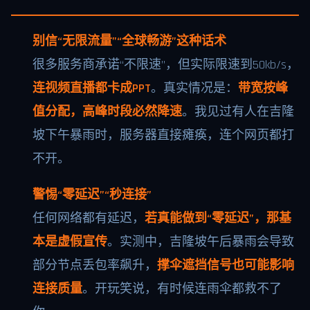
别信“无限流量”“全球畅游”这种话术
很多服务商承诺“不限速”，但实际限速到50kb/s，
连视频直播都卡成PPT
。真实情况是：
带宽按峰
值分配，高峰时段必然降速
。我见过有人在吉隆
坡下午暴雨时，服务器直接瘫痪，连个网页都打
不开。
警惕“零延迟”“秒连接”
任何网络都有延迟，
若真能做到“零延迟”，那基
本是虚假宣传
。实测中，吉隆坡午后暴雨会导致
部分节点丢包率飙升，
撑伞遮挡信号也可能影响
连接质量
。开玩笑说，有时候连雨伞都救不了