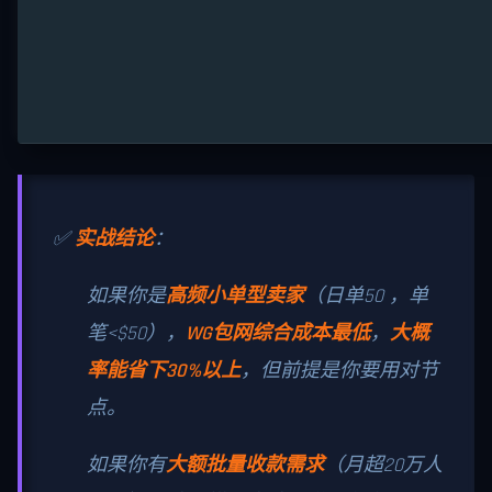
✅
实战结论
：
如果你是
高频小单型卖家
（日单50 ，单
笔<$50），
WG包网综合成本最低
，
大概
率能省下30%以上
，但前提是你要用对节
点。
如果你有
大额批量收款需求
（月超20万人