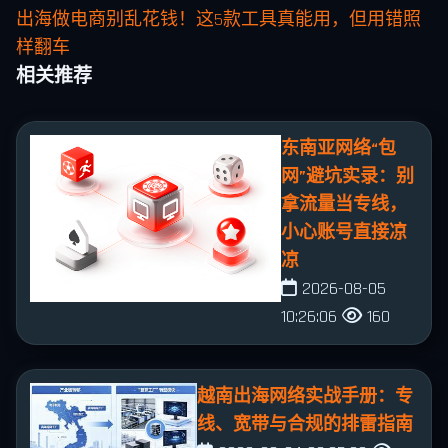
出海做电商别乱花钱！这5款工具真能用，但用错照
样翻车
相关推荐
东南亚网络“包
网”避坑实录：别
拿流量当专线，
小心账号直接凉
凉
2026-08-05
10:26:06
160
越南出海网络实战手册：专
线、宽带与合规的排雷指南